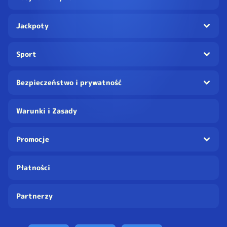
Jackpoty
Sport
Bezpieczeństwo i prywatność
Warunki i Zasady
Promocje
Płatności
Partnerzy