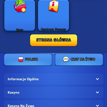
Centrum Pomocy
Kasa
STRONA GŁÓWNA
POLSKI
CZAT NA ŻYWO
Informacje Ogólne
Kasyno
Kasyno Na Żywo