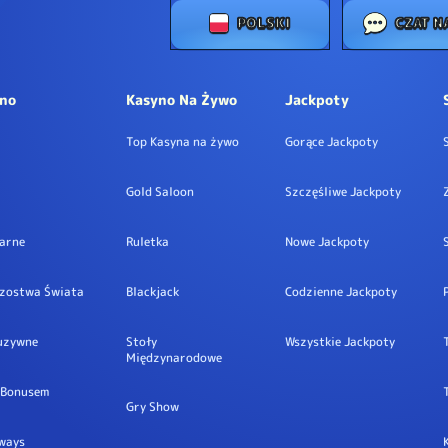
POLSKI
CZAT N
no
Kasyno Na Żywo
Jackpoty
Top Kasyna na żywo
Gorące Jackpoty
Gold Saloon
Szczęśliwe Jackpoty
arne
Ruletka
Nowe Jackpoty
zostwa Świata
Blackjack
Codzienne Jackpoty
uzywne
Stoły
Wszystkie Jackpoty
Międzynarodowe
 Bonusem
Gry Show
ways