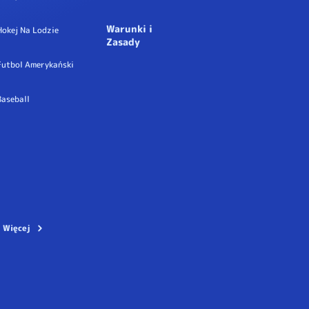
Warunki i
Hokej Na Lodzie
Zasady
Futbol Amerykański
Baseball
Więcej