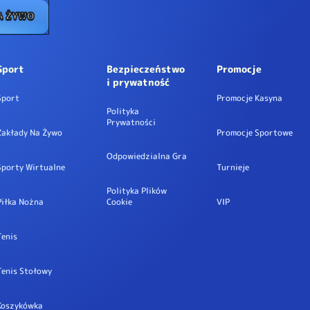
A ŻYWO
Sport
Bezpieczeństwo
Promocje
i prywatność
Sport
Promocje Kasyna
Polityka
Prywatności
Zakłady Na Żywo
Promocje Sportowe
Odpowiedzialna Gra
Sporty Wirtualne
Turnieje
Polityka Plików
Piłka Nożna
Cookie
VIP
Tenis
Tenis Stołowy
Koszykówka