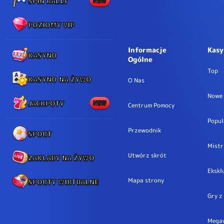
SPIN RALLY
NEW
POZIOMY VIP
Informacje
Kasy
KASYNO
Ogólne
Top
KASYNO NA ŻYWO
O Nas
Nowe
JACKPOTY
NEW
Centrum Pomocy
Popul
Przewodnik
SPORT
Mistr
Utwórz skrót
ZAKŁADY NA ŻYWO
Ekskl
Mapa strony
SPORTY WIRTUALNE
Gry z
Mega