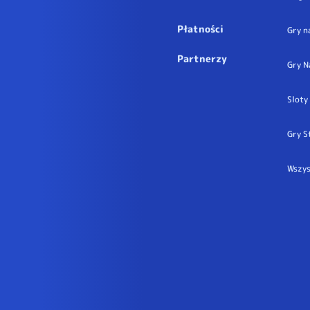
Płatności
Gry n
Partnerzy
Gry N
Sloty
Gry S
Wszys