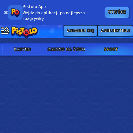
Pistolo App
OTWÓRZ
Wejdź do aplikacji po najlepszą
rozgrywkę
ZALOGUJ SIĘ
ZAREJESTRUJ
KASYNO
KASYNO NA ŻYWO
SPORT