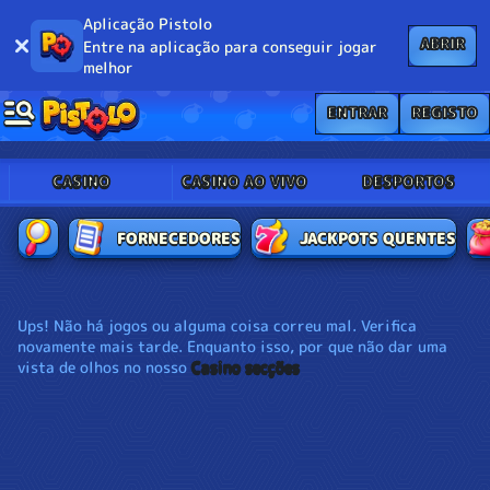
Aplicação Pistolo
ABRIR
Entre na aplicação para conseguir jogar
melhor
ENTRAR
REGISTO
CASINO
CASINO AO VIVO
DESPORTOS
FORNECEDORES
JACKPOTS QUENTES
Ups! Não há jogos ou alguma coisa correu mal. Verifica
novamente mais tarde. Enquanto isso, por que não dar uma
vista de olhos no nosso
Casino secções