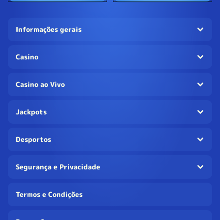
Informações gerais
Casino
Casino ao Vivo
Jackpots
Desportos
Segurança e Privacidade
Termos e Condições