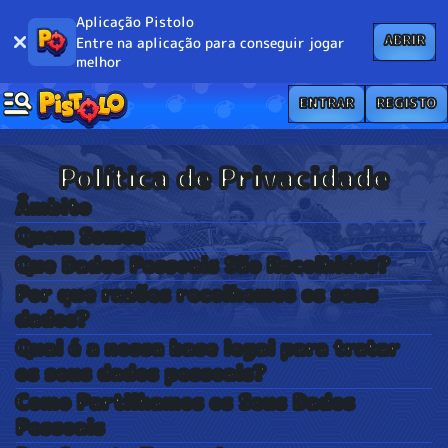
Aplicação Pistolo
ABRIR
Entre na aplicação para conseguir jogar
melhor
ENTRAR
REGISTO
Política de Privacidade
Âmbito
Quem Somos
Que Dados Pessoais São Recolhidos?
Por que razões recolhemos os seus
dados?
Qual é a nossa base legal para tratar
os seus dados pessoais?
Como Partilhamos os Seus Dados
Pessoais