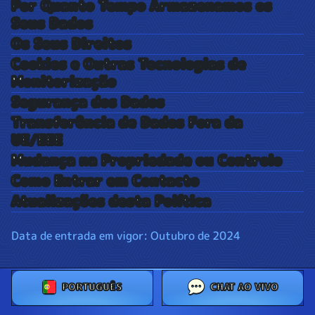
Por Quanto Tempo Armazenamos os
Seus Dados
Os Seus Direitos
Cookies e Outras Tecnologias de
Monitorização
Segurança dos Dados
Transferência de Dados Fora da
UE/EEE
Mudança na Propriedade ou Controlo
Como Entrar em Contacto
Atualizações desta Política
Data de entrada em vigor: Outubro de 2024
PORTUGUÊS
CHAT AO VIVO