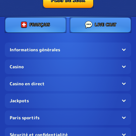
500X Auto Roulette
Atom Roulette
Roulette Germany - Deutsches Roulette
Rush Atom Roulette
FRANÇAIS
LIVE CHAT
Informations générales
Casino
Casino en direct
Jackpots
Paris sportifs
Sécurité et confidentialité