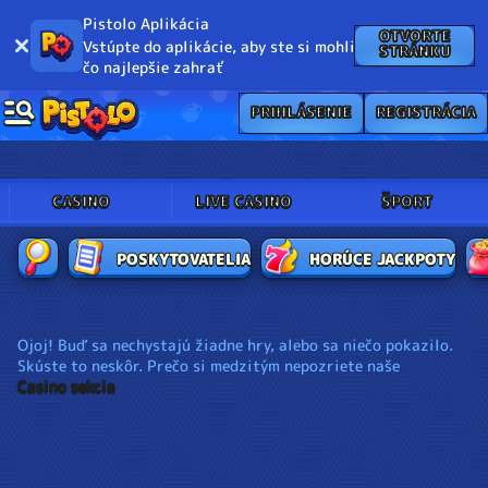
Pistolo Aplikácia
OTVORTE
Vstúpte do aplikácie, aby ste si mohli
STRÁNKU
čo najlepšie zahrať
PRIHLÁSENIE
REGISTRÁCIA
CASINO
LIVE CASINO
ŠPORT
POSKYTOVATELIA
HORÚCE JACKPOTY
Ojoj! Buď sa nechystajú žiadne hry, alebo sa niečo pokazilo.
Skúste to neskôr. Prečo si medzitým nepozriete naše
Casino sekcia