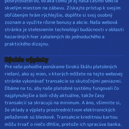
poskytovateľov, vďaka čomu je aj naša casino sekcia
skvelým miestom na zábavu. Získajte prístup k svojim
obľúbeným hrám rýchlejšie, doplňte si svoj osobný
zoznam a využite rôzne bonusy a akcie. Naša webová
stránka je stelesnením technológií budúcnosti v oblasti
hazardných hier zabalených do jednoduchého a
praktického dizajnu.
Rýchle výplaty
Pre vaše pohodlie ponúkame širokú škálu platobných
riešení, ako aj mien, v ktorých môžete na tejto webovej
stránke vykonávať transakcie so skutočnými peniazmi.
Dbáme na to, aby naše platobné systémy fungovali čo
najplynulejšie a boli vždy aktuálne, takže časy
transakcií sa skracujú na minimum. A áno, všimnite si,
že vklady a výplaty prostredníctvom elektronických
peňaženiek sú bleskové. Transakcie kreditnou kartou
môžu trvať o niečo dlhšie, pretože ich spracúva banka.