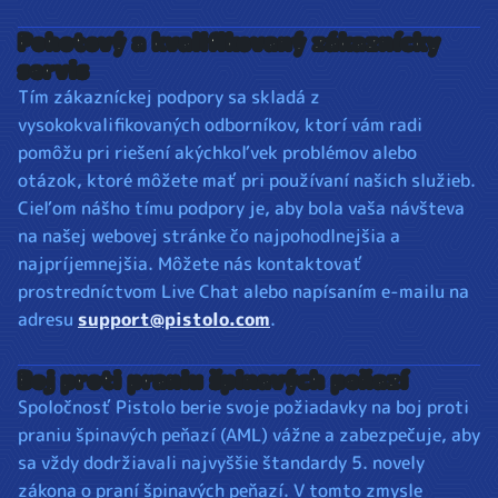
Pohotový a kvalifikovaný zákaznícky
servis
Tím zákazníckej podpory sa skladá z
vysokokvalifikovaných odborníkov, ktorí vám radi
pomôžu pri riešení akýchkoľvek problémov alebo
otázok, ktoré môžete mať pri používaní našich služieb.
Cieľom nášho tímu podpory je, aby bola vaša návšteva
na našej webovej stránke čo najpohodlnejšia a
najpríjemnejšia. Môžete nás kontaktovať
prostredníctvom Live Chat alebo napísaním e-mailu na
adresu
support@pistolo.com
.
Boj proti praniu špinavých peňazí
Spoločnosť Pistolo berie svoje požiadavky na boj proti
praniu špinavých peňazí (AML) vážne a zabezpečuje, aby
sa vždy dodržiavali najvyššie štandardy 5. novely
zákona o praní špinavých peňazí. V tomto zmysle