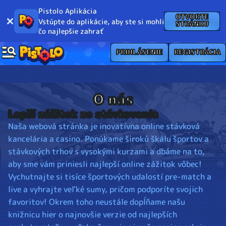
Pistolo Aplikácia
OTVORTE
Vstúpte do aplikácie, aby ste si mohli
STRÁNKU
čo najlepšie zahrať
PRIHLÁSENIE
REGISTRÁCIA
O nás
Lepší zážitok zo stávkovania
Naša webová stránka je inovatívna online stávková
kancelária a casino. Ponúkame širokú škálu športov a
stávkových trhov s vysokými kurzami a dbáme na to,
aby sme vám priniesli najlepší online zážitok vôbec!
Vychutnajte si tisíce športových udalostí pre-match a
live a vyhrajte veľké sumy, pričom podporíte svojich
favoritov! Okrem toho neustále dopĺňame našu
knižnicu hier o najnovšie verzie od najlepších