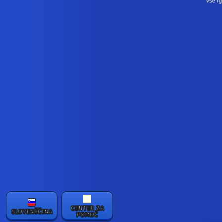
Vse i
CENTER ZA
SLOVENŠČINA
POMOČ