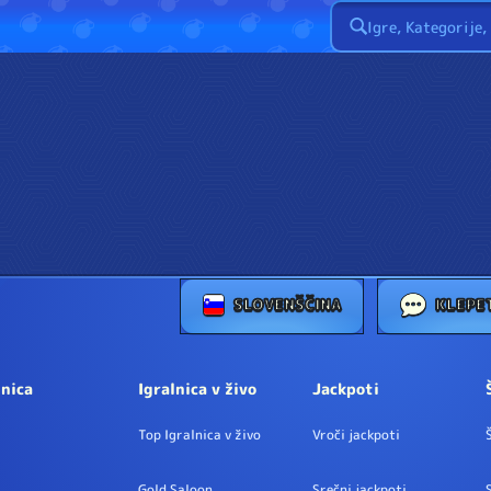
Igre, Kategorije
SLOVENŠČINA
KLEPET
lnica
Igralnica v živo
Jackpoti
Top Igralnica v živo
Vroči jackpoti
Gold Saloon
Srečni jackpoti