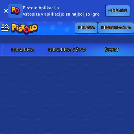
Pistolo Aplikacija
ODPRITE
Vstopite v aplikacijo za najboljšo igro
PRIJAVA
REGISTRACIJA
IGRALNICA
IGRALNICA V ŽIVO
ŠPORT