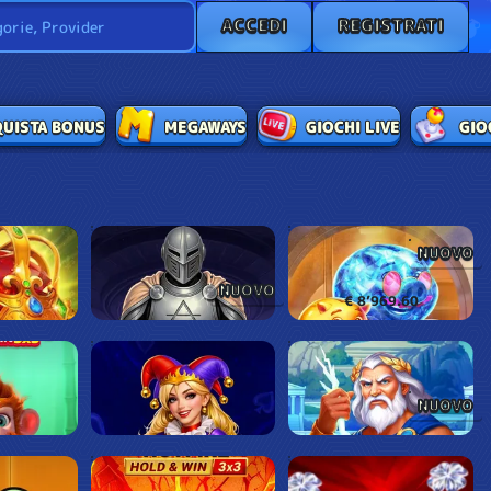
ACCEDI
REGISTRATI
gorie, Provider
QUISTA BONUS
MEGAWAYS
GIOCHI LIVE
GIO
Throne of Elements: Platinum
Piggy Bankroll: Vault Smash
NUOVO
NUOVO
€ 8’969.60
ucky Wukong
Fortune Joker 5
Olympus Explosion
NUOVO
overs
Phoenix HIT Hotfire Hold & Win Buy Bonus
Clover Smash