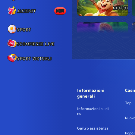
NUOVO
JACKPOT
NEW
4 Express Trains: Hold & Win
SPORT
NUOVO
SCOMMESSE LIVE
SPORT VIRTUALI
Informazioni
Casi
generali
Top
Informazioni su di
noi
Nuov
Centro assistenza
Popol