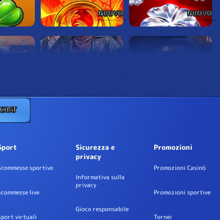
NUOVO
NUOVO
0
THE Robbery
Good Old Gold
NUOVO
NUOVO
2.86
 CHAT
Sport
Sicurezza e
Promozioni
privacy
Scommesse sportive
Promozioni Casinò
Informativa sulla
privacy
Scommesse live
Promozioni sportive
Gioco responsabile
Sport virtuali
Tornei