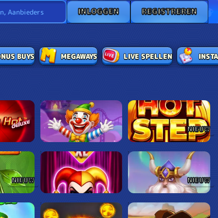
INLOGGEN
REGISTREREN
ën, Aanbieders
NUS BUYS
MEGAWAYS
LIVE SPELLEN
INST
luxe
Wonder of Circus
Hot Step
NIEUW
Sun Link
Joker Streak XL: Hold and Win
Gemhalla Xtreme
NIEUW
NIEUW
Lucky Trio Pots Hold and Win
36 Coins
Le Cowboy