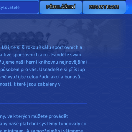
PŘIHLÁŠENÍ
REGISTRACE
kytovatelé
 Užijte si širokou škálu sportovních a
a live sportovních akcí. Fanděte svým
lňujeme naši herní knihovnu nejnovějšími
způsobem pro vás. Usnadněte si přístup
ně využijte celou řadu akcí a bonusů.
osti, které jsou zabaleny v
ěny, ve kterých můžete provádět
 aby naše platební systémy fungovaly co
y na minimum. A samozřejmě si všimnete,