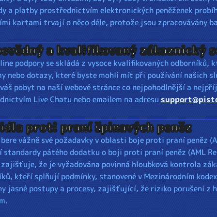
dy a platby prostřednictvím elektronických peněženek probí
ími kartami trvají o něco déle, protože jsou zpracovávány b
ovědný a kvalifikovaný zákaznický s
ine podpory se skládá z vysoce kvalifikovaných odborníků, k
y nebo dotazy, které byste mohli mít při používání našich s
 váš pobyt na naší webové stránce co nejpohodlnější a nejpř
dnictvím Live Chatu nebo emailem na adresu
support@pist
idla proti praní špinavých peněz
 bere vážně své požadavky v oblasti boje proti praní peněz (A
í standardy pátého dodatku o boji proti praní peněz (AML Re
 zajišťuje, že je vyžadována povinná hloubková kontrola zák
ků, kteří splňují podmínky, stanovené v Mezinárodním kodexu
y jasné postupy a procesy, zajišťující, že riziko porušení z 
m.