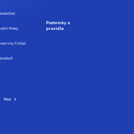
Basketbal
Podmínky a
pravidla
Lední Hokej
Americky Fotbal
Baseball
Více