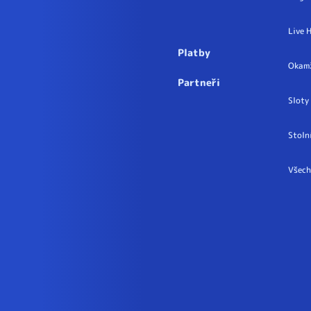
Live 
Platby
Okamž
Partneři
Sloty
Stoln
Všech