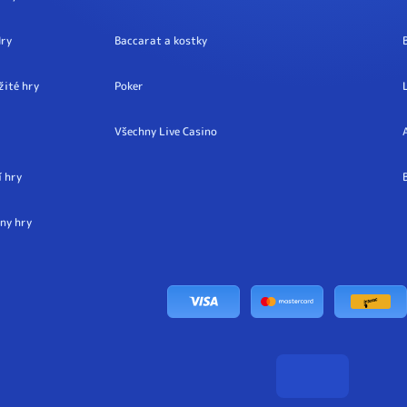
Hry
Baccarat a kostky
ité hry
Poker
Všechny Live Casino
í hry
ny hry