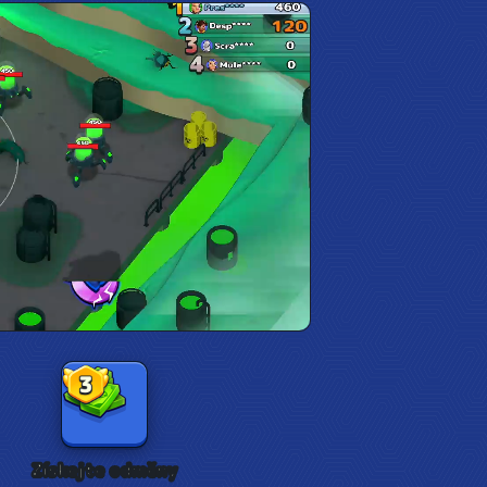
Získejte odměny