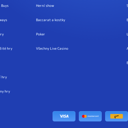
 Buys
Herní show
ways
Baccarat a kostky
Hry
Poker
ité hry
Všechny Live Casino
í hry
ny hry