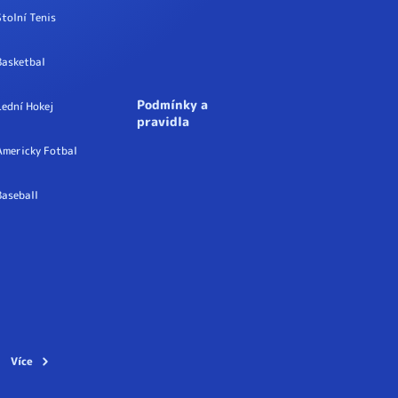
Stolní Tenis
Basketbal
Podmínky a
Lední Hokej
pravidla
Americky Fotbal
Baseball
Více