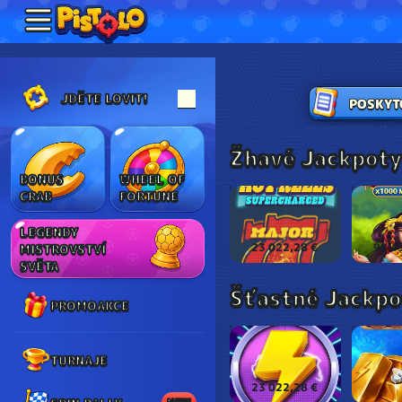
JDĚTE LOVIT!
POSKYT
Žhavé Jackpoty
BONUS
WHEEL OF
CRAB
FORTUNE
777 Hot Reels: Supercharged
LEGENDY
23 022,28 €
98 4
MISTROVSTVÍ
SVĚTA
Šťastné Jackpo
PROMOAKCE
Super Cash Boost: Hold & Win
Mad Hit
TURNAJE
23 022,28 €