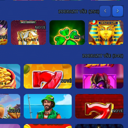
ZOBRAZIT VŠE (256)
tra
40 Art of Gold Dice - Golden Coins Link
20 Blazing Clover
3 Pyramids of Gold: Hold & Win
NOVÉ
OVÉ
NOVÉ
24 321,80 €
23 022,28 €
ZOBRAZIT VŠE (345)
3 Golden Baskets: Treasure Tides
Star Heat 40
Cyber Beast
NOVÉ
28 €
ruck
20 Golden Coins: Reel Fishing
Super Power Bell Link Boost
NOVÉ
NOVÉ
98 493,25 €