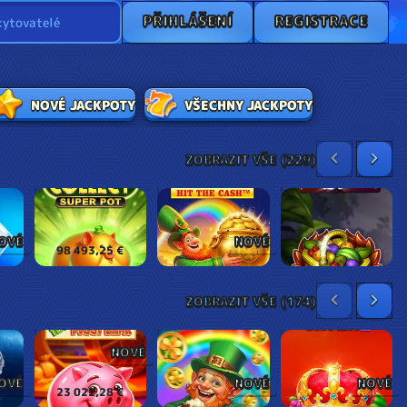
PŘIHLÁŠENÍ
REGISTRACE
kytovatelé
NOVÉ JACKPOTY
VŠECHNY JACKPOTY
ZOBRAZIT VŠE (229)
Mad Hit Diamonds Deluxe
Porko Collect Super Pot
Leprechaun’s Gold Streak
Wild 27
OVÉ
NOVÉ
98 493,25 €
ZOBRAZIT VŠE (174)
Zeus Unchained - Hold & Hit
Crack & Smash The Piggy Bank
Lucky Patrick Coins: Hold & Win
10 Sparkling Crown 2
NOVÉ
OVÉ
NOVÉ
NOVÉ
23 022,28 €