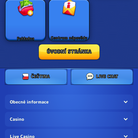
Centrum nápovědy
Pokladna
ÚVODNÍ STRÁNKA
ČEŠTINA
LIVE CHAT
Obecné informace
Casino
Live Casino