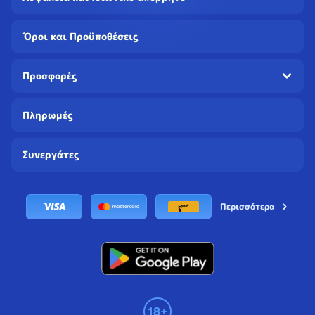
Όροι και Προϋποθέσεις
Προσφορές
Πληρωμές
Συνεργάτες
Περισσότερα