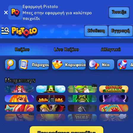
Εφαρμογή Pistolo
Άνοιξε
Μπες στην εφαρμογή για καλύτερο
παιχνίδι
Σύνδεση
Εγγραφή
Καζίνο
Live Καζίνο
Αθλητικά
Πάροχοι
Κορυφαία
Νέα
Δ
Megaways
Nέο
Madame Destiny Megaways
Leprechaun's Luck Cash Collect Megaways
Elvis Frog TRUEWAYS
Eastern Emeralds Megaways
Legend of Cleopatra Megaways
Dogmasons MegaWOOF
Alive! Megaways
Howling Wolves Megaways
Hot & Spicy Megaways
Blood Suckers MegaWays
Legacy of Kong Maxways
Book of Gems Megaways
Nέο
Book Of Realm Jumboways
Great Buffalo Megaways
Big Bad Wolf Megaways
Midgard Fortune Megaways
Nέο
Nέο
Gold Panther Maxways
Buffalo Dale: GrandWays
Pirates Pearl Megaways
Sahara Riches Megaways - Cash Collect
Περισσότερα παιχνίδια
Nέο
Nέο