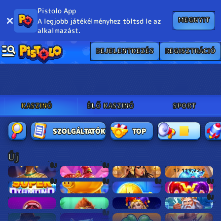
Pistolo App
MEGNYIT
A legjobb játékélményhez töltsd le az
alkalmazást.
BEJELENTKEZÉS
REGISZTRÁCIÓ
KASZINÓ
ÉLŐ KASZINÓ
SPORT
SZOLGÁLTATÓK
TOP
ÚJ
Új
ÚJ
ÚJ
17 119,22 €
Cash of Cleopatra 2
Candy Pop Express - Hold & Hit 3x3
The Age of Cleopatra
Piggy Bankroll: Vault Smash
ÚJ
ÚJ
ÚJ
ÚJ
Super Diamond Charge Hold & Win
3x5 Royal Piggy: Hold The Spin
Coin of Lightning 2
Joker Power Spin Hold and Win
ÚJ
3 Shooting Stars
Voltage Blitz Lucky Wukong
Fortune Joker 5
Olympus Explosion
ÚJ
Trevor Hunter
Jaguar Coins
Double Lucky Clovers
High Noon