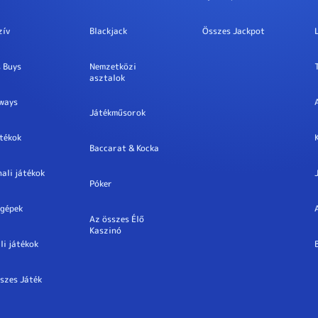
zív
Blackjack
Összes Jackpot
 Buys
Nemzetközi
asztalok
ways
Játékműsorok
átékok
Baccarat & Kocka
ali játékok
Póker
gépek
Az összes Élő
Kaszinó
li játékok
szes Játék