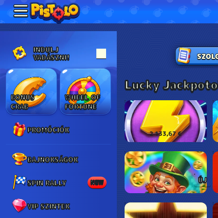
INDULJ
SZOL
VADÁSZNI!
Lucky Jackpot
BONUS
WHEEL OF
CRAB
FORTUNE
Super Cash Boost: Hold & Win
PROMÓCIÓK
2 133,67 €
BAJNOKSÁGOK
Lucky Patrick Coins: Hold & Win
ÚJ
SPIN RALLY
NEW
VIP SZINTEK
5 Star Coins: Hold & Win