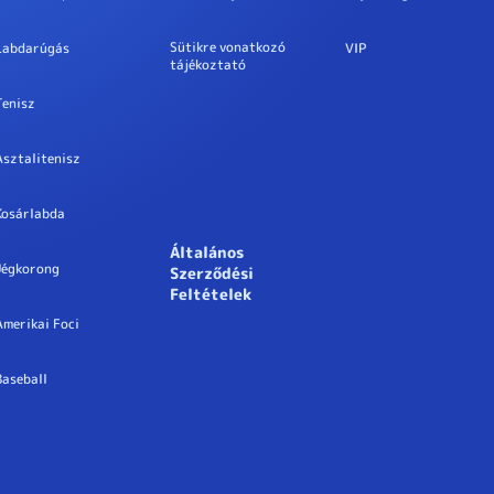
Sütikre vonatkozó
Labdarúgás
VIP
tájékoztató
Tenisz
Asztalitenisz
Kosárlabda
Általános
Jégkorong
Szerződési
Feltételek
Amerikai Foci
Baseball