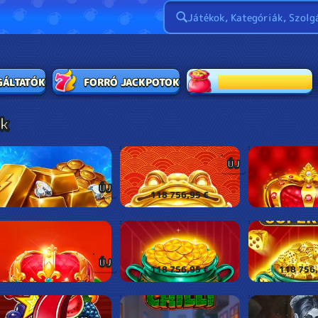
Játékok, Kategóriák, Szolg
GÁLTATÓK
FORRÓ JACKPOTOK
LUCKY JACKPOTOK
ok
Mad Hit Gold
Toad Super Pot
Epic Crown 10 
ÚJ
ÚJ
118 756,95 €
10 Sparkling Crown 2
Hot Deco Super Pot
Dice Deco Super
ÚJ
118 756,95 €
118 756
40 Super Hot
Fire Chilli
Ghostlight Man