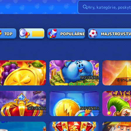
Hry, kategórie, posky
TOP
NOVÉ
POPULÁRNE
MAJSTROVSTV
Flame Fruits Frenzy Hold and Win
3 Super Porky Banks
NOVINKA
6 910,9
Regal Spins 40 Pate Link
Coin of Lightning 2
Triple Joker Ca
NOVINKA
NOVINKA
Opa Santorini!
3x3 Grand Crown: Hold the Spin
Piggy Brick Bo