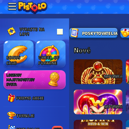
VYRAZTE NA
POSKYTOVATELIA
LOV!
Nové
BONUS
WHEEL OF
CRAB
FORTUNE
3 Scarabs Of Rebirth
LEGENDY
NOVINKA
MAJSTROVSTIEV
SVETA
Joker Power Spin Hold and Win
PROMO AKCIE
NOVINKA
TURNAJE
The Golden Mummy Hold and Win