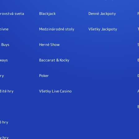
rovstvá sveta
Blackjack
Denné Jackpoty
zívne
Medzinárodné stoly
Všetky Jackpoty
 Buys
Herné Show
ways
Baccarat & Kocky
hry
Poker
ité hry
Všetky Live Casino
é hry
y hry