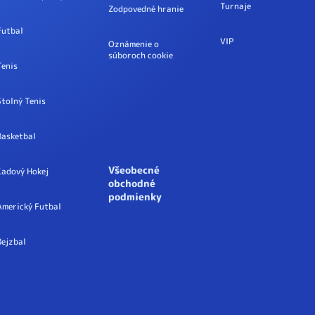
Turnaje
Zodpovedné hranie
Futbal
VIP
Oznámenie o
súboroch cookie
Tenis
Stolný Tenis
Basketbal
Všeobecné
Ľadový Hokej
obchodné
podmienky
Americký Futbal
Bejzbal