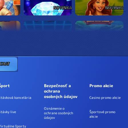
NOVINKA
NOVINKA
6
Oldskool Spin 243
Panther Legacy
NOVINKA
NOVINKA
 CHAT
Šport
Bezpečnosť a
Promo akcie
ochrana
osobných údajov
Stávková kancelária
Casino promo akcie
Oznámenie o
Stávky live
Športové promo
ochrane osobných
akcie
údajov
Virtuálne športy