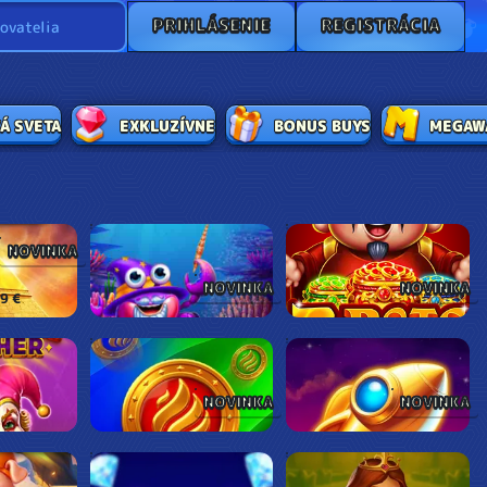
PRIHLÁSENIE
REGISTRÁCIA
tovatelia
Á SVETA
EXKLUZÍVNE
BONUS BUYS
MEGAW
Super Pyramid of Gold: Hold & Win
4 Crabbin' Fortunes
3 Pots of Cai Shen
NOVINKA
NOVINKA
NOVINKA
9 €
tcher
Burning Coins 100
Star Boost: Hold and Win
NOVINKA
NOVINKA
nanza
Diamond Explosion 777
Royalgarden Queen