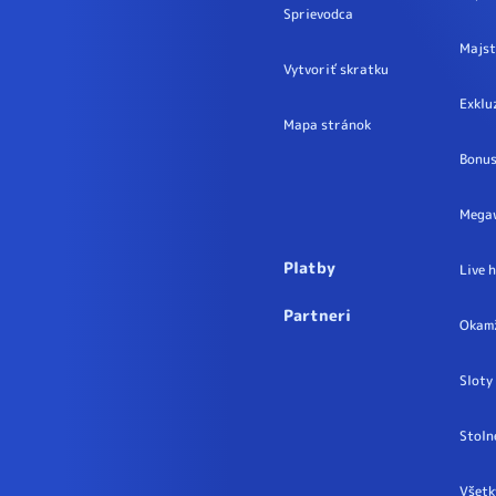
Sprievodca
Majst
Vytvoriť skratku
Exklu
Mapa stránok
Bonus
Mega
Platby
Live 
Partneri
Okamž
Sloty
Stoln
Všetk