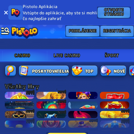
Pistolo Aplikácia
OTVORTE
Vstúpte do aplikácie, aby ste si mohli
STRÁNKU
čo najlepšie zahrať
PRIHLÁSENIE
REGISTRÁCIA
CASINO
LIVE CASINO
ŠPORT
POSKYTOVATELIA
TOP
NOVÉ
Všetky Hry
NOVÉ
NOVÉ
NOVÉ
Spin Sprint Hold and Win
3 Buffalo’s Fireshoe
Fortune Joker 5
Wild Wins 40
NOVÉ
73 485,66 €
Trophy Rush Triple Boost
Blissful Jack 40
Treasure Jet
777 Hell Streak
NOVÉ
NOVÉ
NOVÉ
Cred
Hungry Frog
Fury Balloon
Hot Fortune Hold and Win
NOVÉ
NOVÉ
NOVÉ
NOVÉ
NOVÉ
13 652,42 €
Thunder Win Hold and Win
3 Rail Express Hold & Win
Rich Piggy Trio
Royal Strike
NOVÉ
NOVÉ
NOVÉ
NOVÉ
13 652,42 €
13 652,42 €