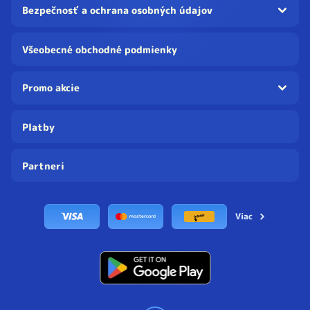
Bezpečnosť a ochrana osobných údajov
Všeobecné obchodné podmienky
Promo akcie
Platby
Partneri
Viac