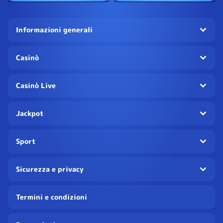
Informazioni generali
Casinò
Casinò Live
Jackpot
Sport
Sicurezza e privacy
Termini e condizioni