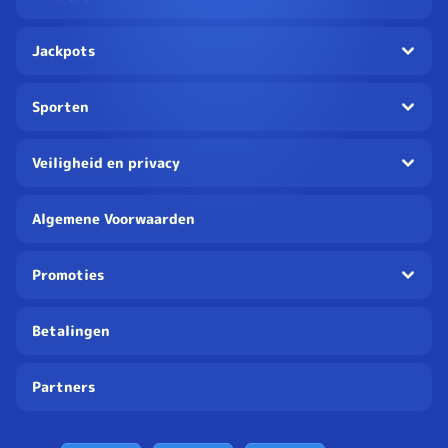
Jackpots
Sporten
Veiligheid en privacy
Algemene Voorwaarden
Promoties
Betalingen
Partners