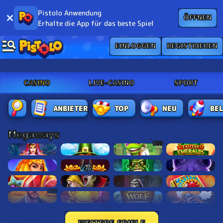
Pistolo Anwendung
ÖFFNEN
Erhalte die App für das beste Spiel
EINLOGGEN
REGISTRIEREN
CASINO
LIVE-CASINO
SPORT
ANBIETER
TOP
NEU
BEL
Megaways
NEU
Madame Destiny Megaways
Leprechaun's Luck Cash Collect Megaways
Elvis Frog TRUEWAYS
Eastern Emeralds Megaways
Legend of Cleopatra Megaways
Dogmasons MegaWOOF
Alive! Megaways
Howling Wolves Megaways
Hot & Spicy Megaways
Blood Suckers MegaWays
Legacy of Kong Maxways
Book of Gems Megaways
NEU
Book Of Realm Jumboways
Great Buffalo Megaways
Big Bad Wolf Megaways
Midgard Fortune Megaways
NEU
NEU
Gold Panther Maxways
Buffalo Dale: GrandWays
Pirates Pearl Megaways
Sahara Riches Megaways - Cash Collect
WEITERE SPIELE
NEU
NEU