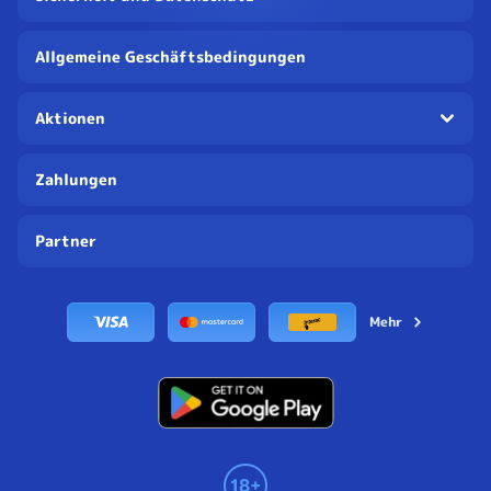
Allgemeine Geschäftsbedingungen
Aktionen
Zahlungen
Partner
Mehr