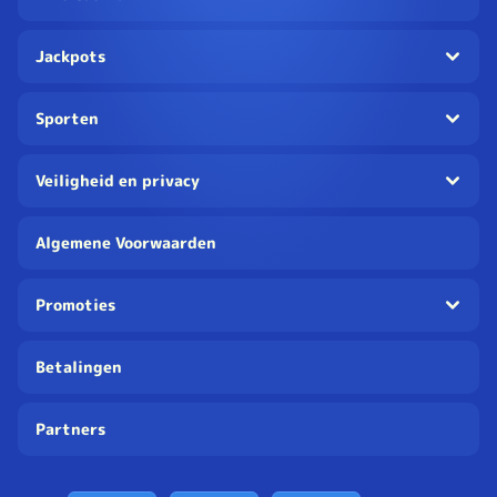
Jackpots
Sporten
Veiligheid en privacy
Algemene Voorwaarden
Promoties
Betalingen
Partners