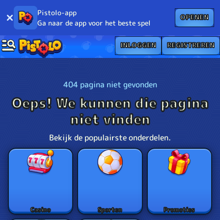
Pistolo-app
OPENEN
Ga naar de app voor het beste spel
INLOGGEN
REGISTREREN
404 pagina niet gevonden
Oeps! We kunnen die pagina
niet vinden
Bekijk de populairste onderdelen.
Casino
Sporten
Promoties