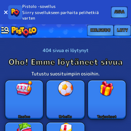
Pistolo -sovellus
AVAA
Siirry sovellukseen parhaita pelihetkiä
varten
KIRJAUDU
LIITY
404 sivua ei löytynyt
Oho! Emme löytäneet sivua
Tutustu suosituimpiin osioihin.
Kasino
Urheilu
Tarjoukset