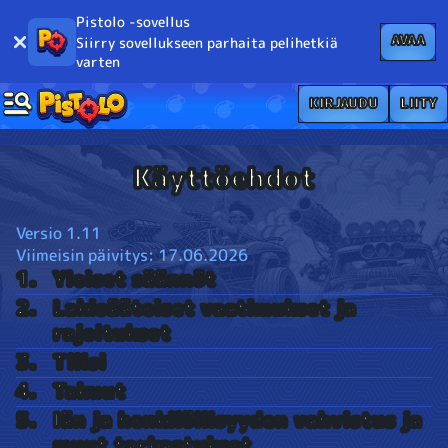
Pistolo -sovellus
AVAA
Siirry sovellukseen parhaita pelihetkiä
varten
KIRJAUDU
LIITY
Käyttöehdot
Versio 1.11
Viimeisin päivitys: 17.06.2026
Yleiset säännöt
Lakisääteiset vaatimukset ja
rajoitukset
Tilisi
Takuut
Iän ja henkilöllisyyden vahvistus ja
muut tarkastukset