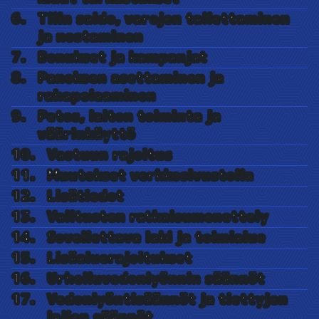
Tilin saldo, varojen tallettaminen
ja nostaminen
Bonukset ja kampanjat
Panoksen asettaminen ja
rahapelaaminen
Petos, laiton toiminta ja
väärinkäyttö
Vastuun rajoitus
Muutokset verkkosivustolla
Lisätiedot
Valitusten ratkaisumenettely
Sovellettava laki ja toimialue
Lisäaluerajoitukset
Urheiluvedonlyönnin säännöt
Vedonlyöntisäännöt ja tiettyjen
lajien säännöt