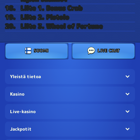
Liite 1. Bonus Crab
Liite 2. Pistolo
Liite 3. Wheel of Fortune
SUOMI
LIVE CHAT
Yleistä tietoa
Kasino
Live-kasino
Jackpotit