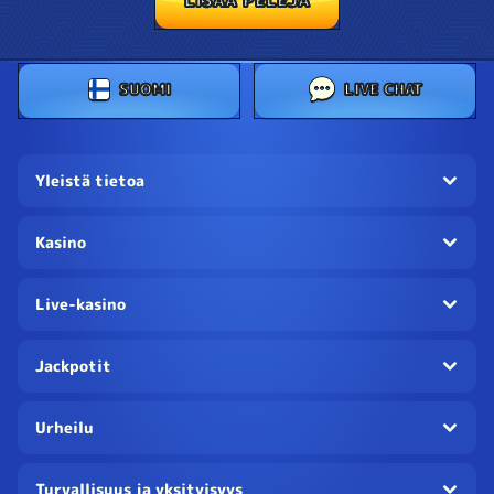
Ultimate Golden Dragon Inferno
Lady Wolf Moon Megaways
2026 Hit Slot
40 Burning sevens
SUOMI
LIVE CHAT
Yleistä tietoa
Kasino
Live-kasino
Jackpotit
Urheilu
Turvallisuus ja yksityisyys