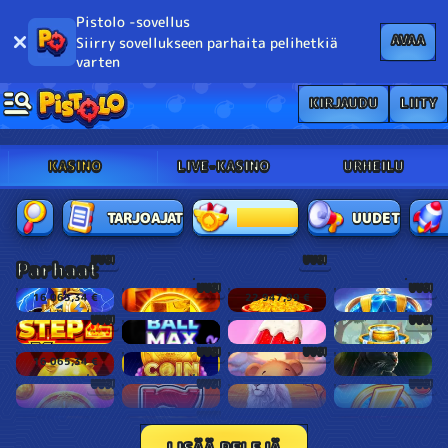
Pistolo -sovellus
AVAA
Siirry sovellukseen parhaita pelihetkiä
varten
KIRJAUDU
LIITY
KASINO
LIVE-KASINO
URHEILU
TARJOAJAT
PARHAAT
UUDET
UUSI
UUSI
Parhaat
UUSI
UUSI
16 065,34 €
22 947,99 €
Thunderline Express: Hold & Win
Cash Connection Golden Book of Ra
40 Power Hot Triple Boost Golden Coins Link
Royal Strike
UUSI
UUSI
Hot Step 2 Extreme
Thunder Ball Max
Bonbon Pop 1000
Well of Riches
UUSI
UUSI
16 065,34 €
Break the Piggy Bank
Coin Win: Hold The Spin
Xmas Drop
Mighty Wild Panther: Grand Gold Edition
UUSI
UUSI
UUSI
Fortune Coins Unlimited Fortune
Wild Hot 40 Deluxe
Majestic King
3 Thunder Coins: Hold and Win
UUSI
Fire Blaze: Blue Wizard
Fire Crown
Coin Strike: Hold and Win
Joker Streak XL: Hold and Win
LISÄÄ PELEJÄ
UUSI
UUSI
UUSI
UUSI