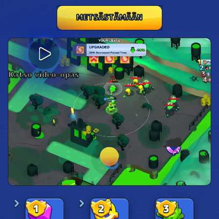
METSÄSTÄMÄÄN
Katso video-opas