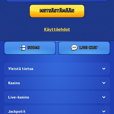
METSÄSTÄMÄÄN
Käyttöehdot
SUOMI
LIVE CHAT
Yleistä tietoa
Kasino
Live-kasino
Jackpotit