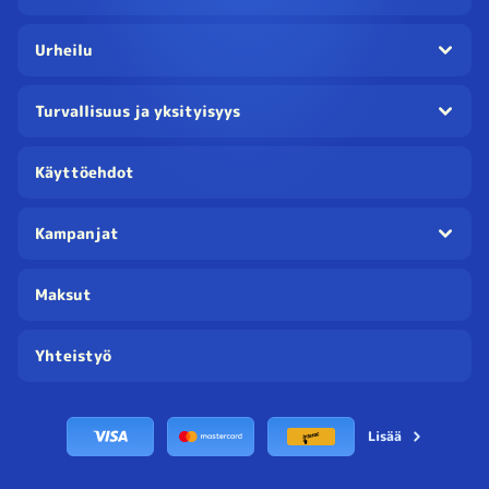
Urheilu
Turvallisuus ja yksityisyys
Käyttöehdot
Kampanjat
Maksut
Yhteistyö
Lisää