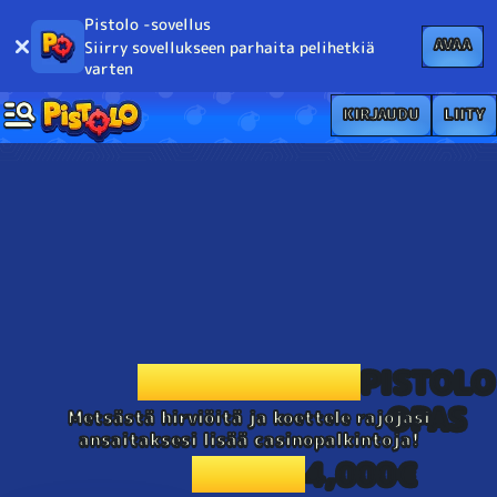
Pistolo -sovellus
AVAA
Siirry sovellukseen parhaita pelihetkiä
varten
KIRJAUDU
LIITY
PISTOLO OPAS
Metsästä hirviöitä ja koettele rajojasi
ansaitaksesi lisää casinopalkintoja!
4,000€