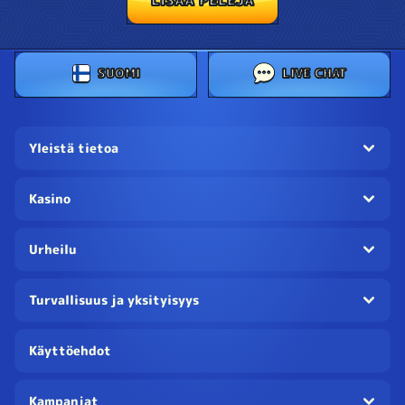
Apex Strike Megaways
Gods Of Asgard Megaways
Big Buffalo Megaways
Judge and Jury Megaways
SUOMI
LIVE CHAT
Yleistä tietoa
Kasino
Urheilu
Turvallisuus ja yksityisyys
Käyttöehdot
Kampanjat