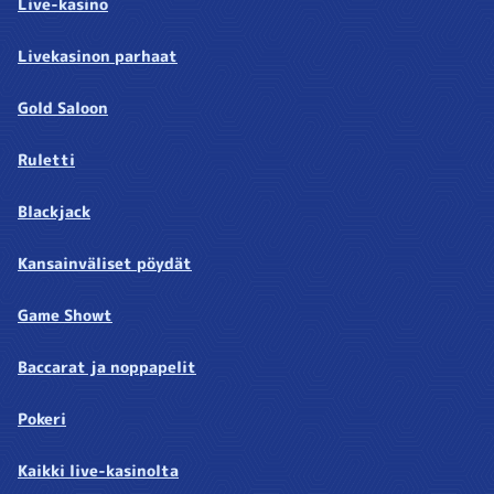
Live-kasino
Livekasinon parhaat
Gold Saloon
Ruletti
Blackjack
Kansainväliset pöydät
Game Showt
Baccarat ja noppapelit
Pokeri
Kaikki live-kasinolta