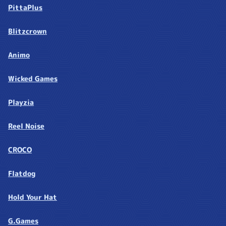
PittaPlus
Blitzcrown
Animo
Wicked Games
Playzia
Reel Noise
CROCO
Flatdog
Hold Your Hat
G.Games