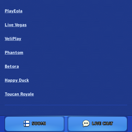
PlayEola
Live Vegas
VeliPlay
Phantom
Betora
Happy Duck
Toucan Royale
SUOMI
LIVE CHAT