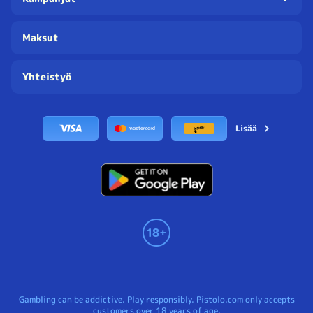
Maksut
Yhteistyö
Lisää
Gambling can be addictive. Play responsibly. Pistolo.com only accepts
customers over 18 years of age.