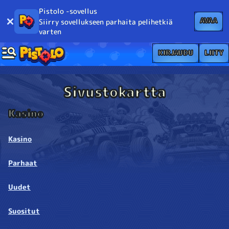
Pistolo -sovellus
AVAA
Siirry sovellukseen parhaita pelihetkiä
varten
KIRJAUDU
LIITY
Sivustokartta
Kasino
Kasino
Parhaat
Uudet
Suositut