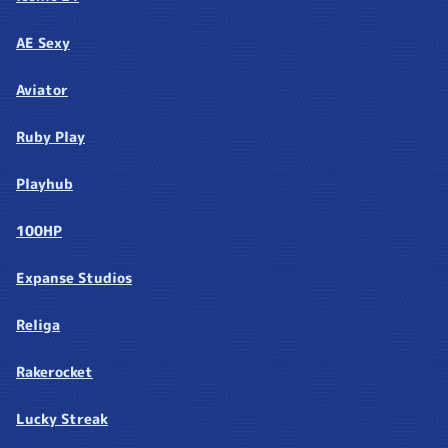
AE Sexy
Aviator
Ruby Play
Playhub
100HP
Expanse Studios
Religa
Rakerocket
Lucky Streak