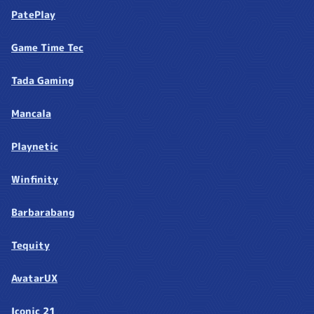
PatePlay
Game Time Tec
Tada Gaming
Mancala
Playnetic
Winfinity
Barbarabang
Tequity
AvatarUX
Iconic 21