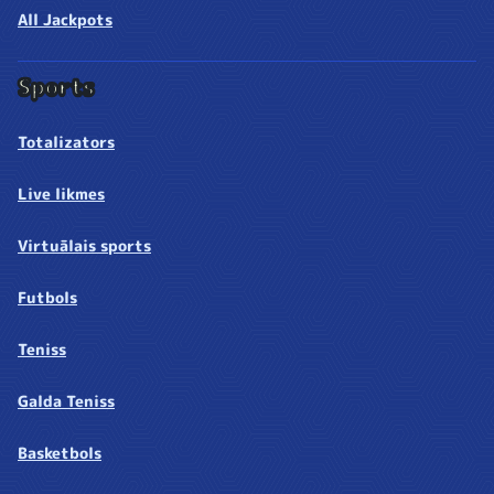
All Jackpots
Sports
Totalizators
Live likmes
Virtuālais sports
Futbols
Teniss
Galda Teniss
Basketbols