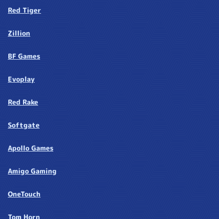
Red Tiger
Zillion
BF Games
Evoplay
Red Rake
Softgate
Apollo Games
Amigo Gaming
OneTouch
Tom Horn