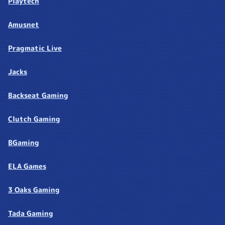
Playtech
Amusnet
Pragmatic Live
Jacks
Backseat Gaming
Clutch Gaming
BGaming
ELA Games
3 Oaks Gaming
Tada Gaming