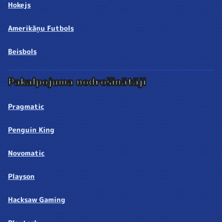
Hokejs
Amerikāņu Futbols
Beisbols
Pakalpojuma nodrošinātāji
Pragmatic
Penguin King
Novomatic
Playson
Hacksaw Gaming