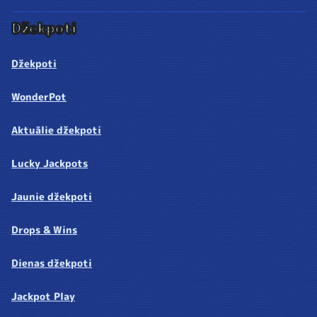
Džekpoti
Džekpoti
WonderPot
Aktuālie džekpoti
Lucky Jackpots
Jaunie džekpoti
Drops & Wins
Dienas džekpoti
Jackpot Play