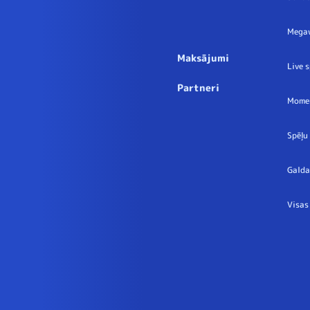
Mega
Maksājumi
Live 
Partneri
Mome
Spēļu
Galda
Visas