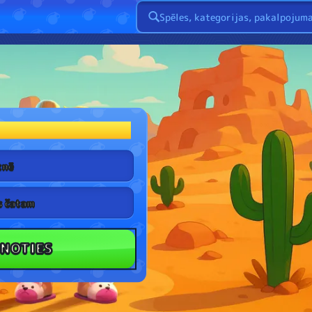
Spēles, kategorijas, pakalpojum
umi
umi
umi
tnē
tnē
ti
ti
ti
s čatam
s čatam
ris
ris
ENOTIES
ENOTIES
ENOTIES
ENOTIES
ENOTIES