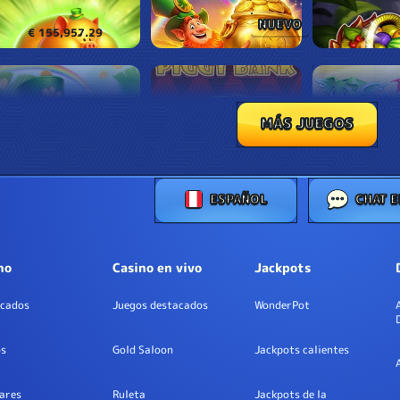
NUEVO
€ 155,957.29
Lucky Clover
Break the Piggy Bank
Olympigs
NUEVO
MÁS JUEGOS
€ 10,560.12
ESPAÑOL
CHAT E
no
Casino en vivo
Jackpots
cados
Juegos destacados
WonderPot
os
Gold Saloon
Jackpots calientes
ares
Ruleta
Jackpots de la