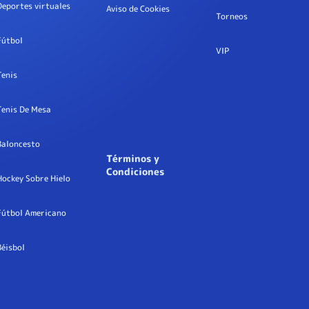
Deportes virtuales
Aviso de Cookies
Torneos
Fútbol
VIP
Tenis
Tenis De Mesa
Baloncesto
Términos y
Condiciones
Hockey Sobre Hielo
Fútbol Americano
Béisbol