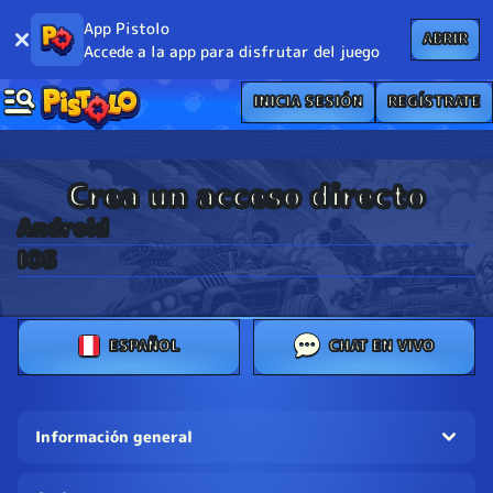
App Pistolo
ABRIR
Accede a la app para disfrutar del juego
INICIA SESIÓN
REGÍSTRATE
Crea un acceso directo
Android
IOS
ESPAÑOL
CHAT EN VIVO
Información general