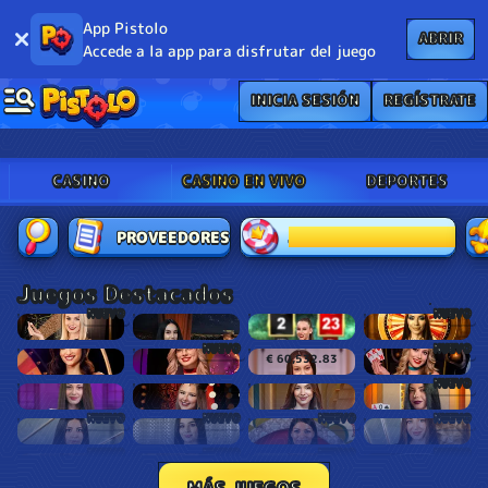
App Pistolo
ABRIR
Accede a la app para disfrutar del juego
INICIA SESIÓN
REGÍSTRATE
CASINO
CASINO EN VIVO
DEPORTES
PROVEEDORES
JUEGOS DESTACADOS
Juegos Destacados
NUEVO
NUEVO
Gold Saloon Roulette
Vegas Roulette 500x
Dynamic Roulette 120x
Land of Ra
NUEVO
NUEVO
€ 60,532.83
Joker's Show
Gravity Roulette
Candy Wheel
Gravity Blackjack
NUEVO
Extra Crown Deluxe Live
Cabaret Roulette
Live Altin Roulette
Türkçe VIP Blackjack 2
NUEVO
NUEVO
NUEVO
NUEVO
Blackjack 21
Blackjack Quickseat
Andar Bahar
Blackjack 10
NUEVO
NUEVO
NUEVO
NUEVO
Classic Roulette
Blackjack 7
Blackjack 25
Speed Auto Roulette
MÁS JUEGOS
NUEVO
NUEVO
NUEVO
NUEVO