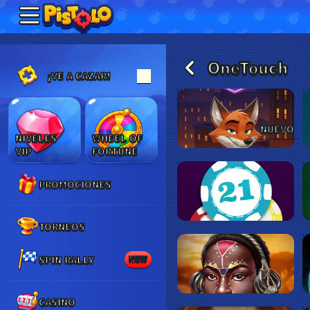
OneTouch
¡VE A CAZAR!
Grand Hotel Royale
NUEVO
NIVELES
WHEEL OF
VIP
FORTUNE
Blackjack Classic Perfect Pairs
PROMOCIONES
TORNEOS
Traveling Treasures Africa
SPIN RALLY
NEW
CASINO