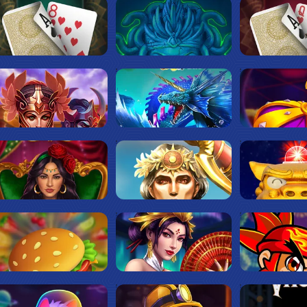
Teen Patti
Stone Gaze
Teen Patti 20-
Ryse of the Mighty Gods
Sea Treasure Deep Dive
Grand Heist Fe
Lady Fortuna
Infinity Tower
Golden Shisa
Snack Blast
Queens of Glory Legacy
Fire Combo
Cash Galaxy
Fortune Miner
Steam Vault