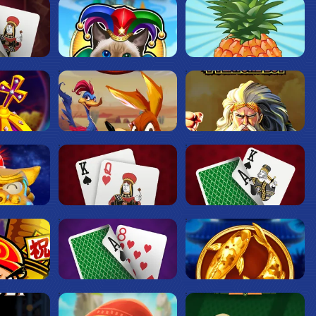
20
Jewelry Cats
Reel Fruitz Frenzy
ature Buy
Wild Coyote Megaways
God Hand Feature Buy
Blackjack Supreme Multi Hand Perfect Pairs
Blackjack Supreme Single Hand Perfect Pairs
Baccarat Supreme
Golden Stripe
Pip's Quest
High Hand Hold'em Poker