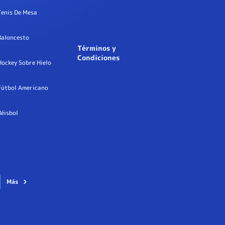
Tenis De Mesa
Baloncesto
Términos y
Condiciones
Hockey Sobre Hielo
Fútbol Americano
Béisbol
Más