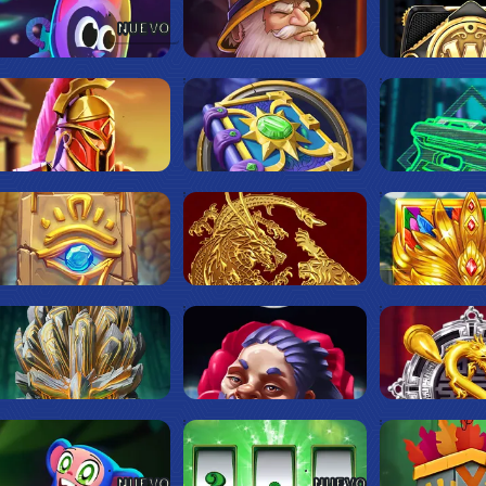
NUEVO
Ryse of Rome
Wild Sorcery
Neon 2077
Forgotten Pharaoh
Dragon Tiger
Traveling Treas
Tiki Terror
MVP Hoops
Flexing Dragon
Monkey's Treasure
MoMoMoolah
Wild Voodoo
NUEVO
NUEVO