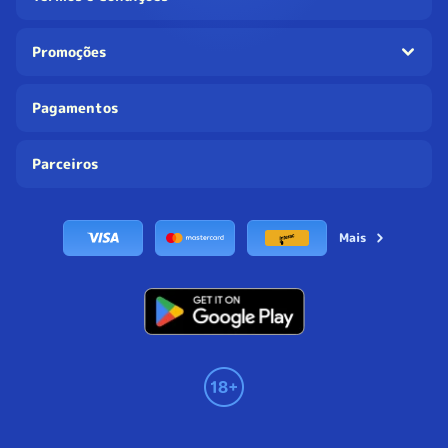
Promoções
Pagamentos
Parceiros
Mais