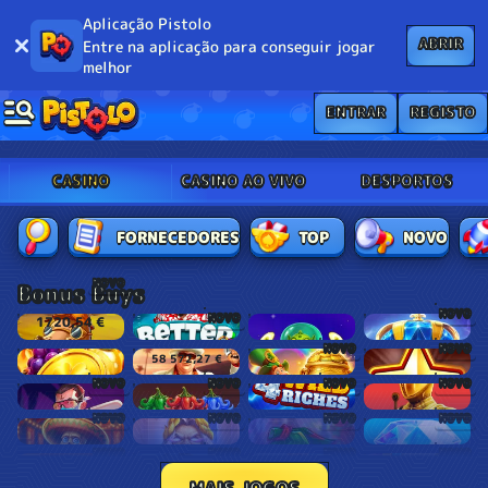
Aplicação Pistolo
ABRIR
Entre na aplicação para conseguir jogar
melhor
ENTRAR
REGISTO
CASINO
CASINO AO VIVO
DESPORTOS
FORNECEDORES
TOP
NOVO
NOVO
Bonus Buys
NOVO
NOVO
1720,54 €
Mole In The Hole
Better Bass Cash
3 Wild Aliens
Royal Strike
NOVO
NOVO
58 572,27 €
Flame Fruits Frenzy Hold and Win
Crime King 1000
Leprechaun’s Gold Streak
Hot Chilli Bells
NOVO
NOVO
NOVO
NOVO
Miami Mayhem
3 Fuego Chillies
4 Wild Riches
Bonus Epic Crown
NOVO
NOVO
NOVO
NOVO
Skeleton Shuffle x1000
Royalty Of Olympus
Frutiki Bonus Party
Mad Hit Diamonds Deluxe
NOVO
NOVO
NOVO
NOVO
7x7 Fruity Shots
Zombies of Fortune
Aphrodite's Blessing
Fortune Power: Hold & Win
MAIS JOGOS
NOVO
NOVO
NOVO