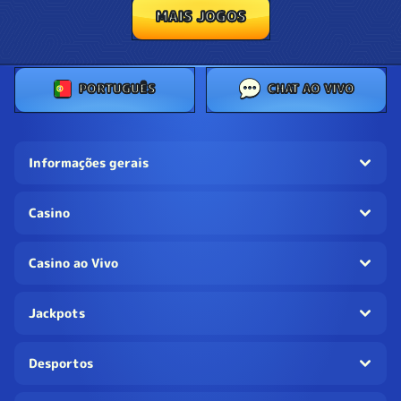
17
7
14
13
MAIS JOGOS
NOVO
32
31
26
0,20 €
16
- 2000 €
0,10 €
- 4500 €
0,10 €
- 200 €
Roulette Rouge
Cash Collect Roulette Live
Snakes & Ladders Live
Wonderland Lucky Ball
12
21
16
22
PORTUGUÊS
CHAT AO VIVO
3
22
36
15
33
23
28
23
Informações gerais
Casino
Casino ao Vivo
Jackpots
Desportos