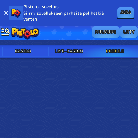
Pistolo -sovellus
AVAA
Siirry sovellukseen parhaita pelihetkiä
varten
KIRJAUDU
LIITY
KASINO
LIVE-KASINO
URHEILU