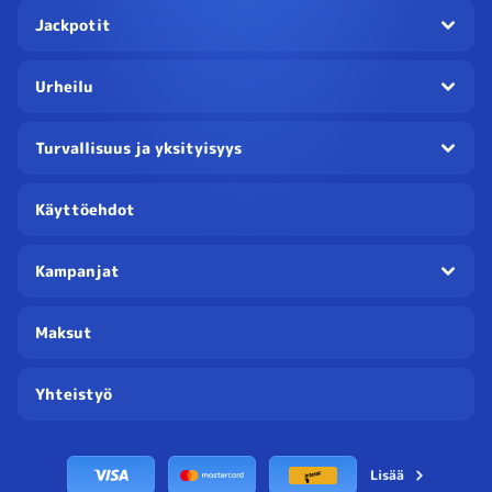
Jackpotit
Urheilu
Turvallisuus ja yksityisyys
Käyttöehdot
Kampanjat
Maksut
Yhteistyö
Lisää