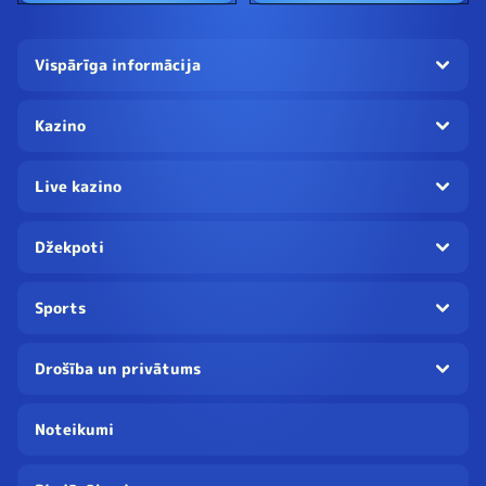
Vispārīga informācija
Kazino
Live kazino
Džekpoti
Sports
Drošība un privātums
Noteikumi