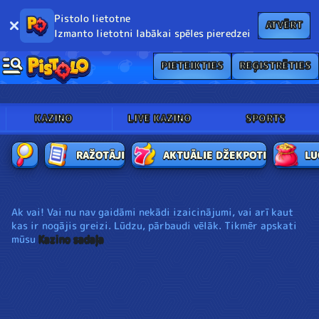
Pistolo lietotne
ATVĒRT
Izmanto lietotni labākai spēles pieredzei
PIETEIKTIES
REĢISTRĒTIES
KAZINO
LIVE KAZINO
SPORTS
RAŽOTĀJI
AKTUĀLIE DŽEKPOTI
LU
Ak vai! Vai nu nav gaidāmi nekādi izaicinājumi, vai arī kaut
kas ir nogājis greizi. Lūdzu, pārbaudi vēlāk. Tikmēr apskati
mūsu
Kazino sadaļa