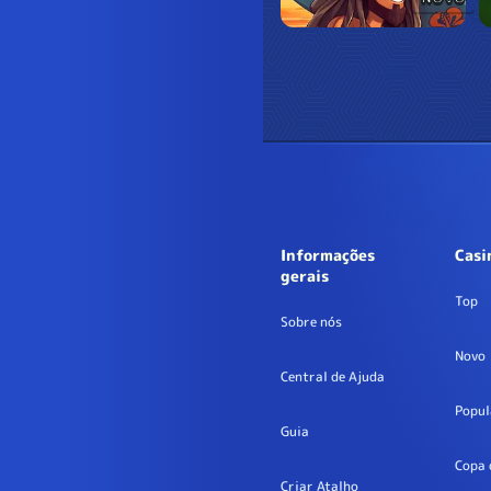
Informações
Casi
gerais
Top
Sobre nós
Novo
Central de Ajuda
Popul
Guia
Copa 
Criar Atalho