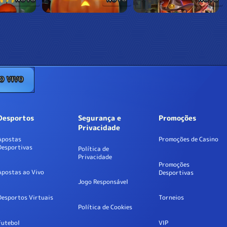
O VIVO
Desportos
Segurança e
Promoções
Privacidade
Apostas
Promoções de Casino
Desportivas
Política de
Privacidade
Promoções
Apostas ao Vivo
Desportivas
Jogo Responsável
Desportos Virtuais
Torneios
Política de Cookies
Futebol
VIP