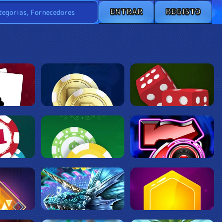
ENTRAR
REGISTO
tegorias, Fornecedores
mmission
Russian Poker
Sic Bo
ic
In Between Poker
Beats EX
Sea Treasure
Keno Rush