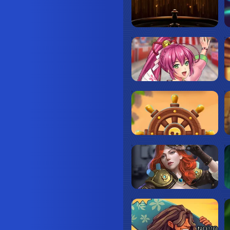
Miko Festival
Loot or Boot
Wild Wild West 2120
Wild Waves Megaways
NOVO