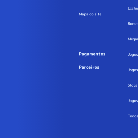
Exclu
Mapa do site
Bonus
Mega
Pagamentos
Jogos
Parceiros
Jogos
Slots
Jogos
Todos