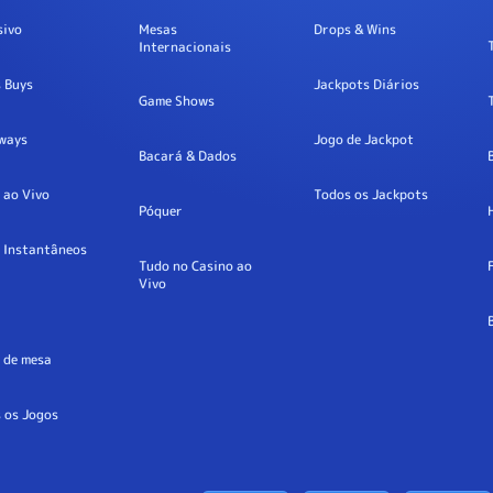
sivo
Mesas
Drops & Wins
Internacionais
 Buys
Jackpots Diários
Game Shows
ways
Jogo de Jackpot
Bacará & Dados
 ao Vivo
Todos os Jackpots
Póquer
 Instantâneos
Tudo no Casino ao
Vivo
 de mesa
 os Jogos