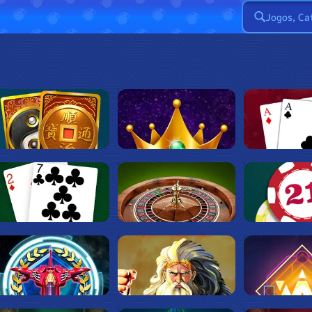
Jogos, Ca
Baccarat
Wheel of Fortune
Baccarat No Co
Andar Bahar
Roulette
Blackjack Class
Raiden Medal Burst
God Hand
Bonus Track