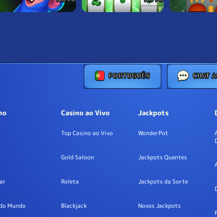
PORTUGUÊS
CHAT A
no
Casino ao Vivo
Jackpots
Top Casino ao Vivo
WonderPot
Gold Saloon
Jackpots Quentes
ar
Roleta
Jackpots da Sorte
do Mundo
Blackjack
Novos Jackpots